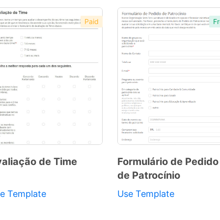
Paid
Fr
aliação de Time
Formulário de Pedido
de Patrocínio
Preview
Preview
Template
Template
e Template
Use Template