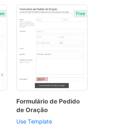
ee
Free
Formulário de Pedido
de Oração
Preview
Template
Use Template