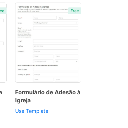
ee
Free
a
Formulário de Adesão à
Igreja
Preview
Template
Use Template