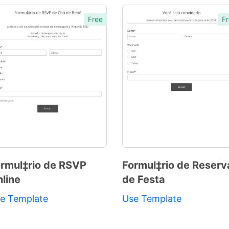
Free
Fr
rmul‡rio de RSVP
Formul‡rio de Reserv
line
de Festa
Preview
Preview
Template
Template
e Template
Use Template