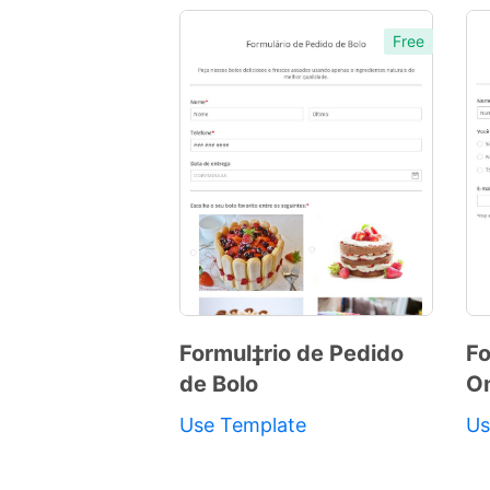
Free
Formul‡rio de Pedido
Fo
de Bolo
On
Use Template
Us
Preview