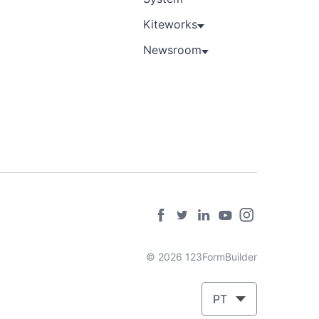
Kiteworks
Newsroom
© 2026 123FormBuilder
PT