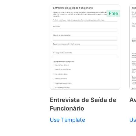
Template
Free
Entrevista de Saída de
Av
Funcionário
Preview
Template
Use Template
Us