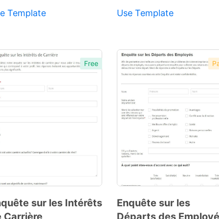
e Template
Use Template
Free
Pa
Preview
Template
quête sur les Intérêts
Enquête sur les
 Carrière
Départs des Employ
Preview
Preview