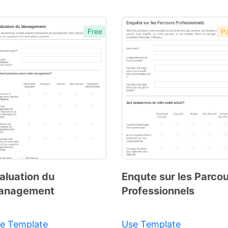
Free
Pa
aluation du
Enqute sur les Parco
anagement
Professionnels
Preview
Template
e Template
Use Template