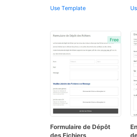
Use Template
Us
Free
Preview
Template
Formulaire de Dépôt
En
des Fichiers
de
Preview