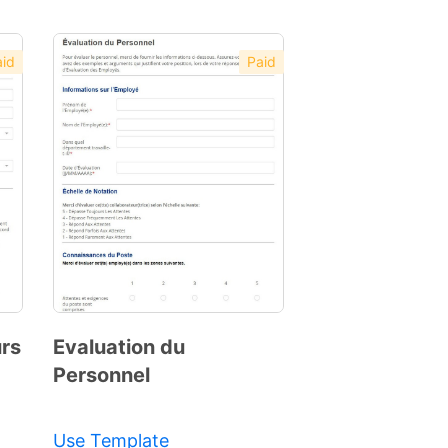
id
Paid
urs
Evaluation du
Personnel
Preview
Template
Use Template