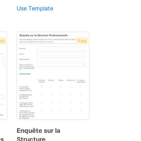
Use Template
id
Paid
Enquête sur la
és
Structure
Preview