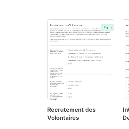
Free
Preview
Template
Recrutement des
In
Volontaires
Dé