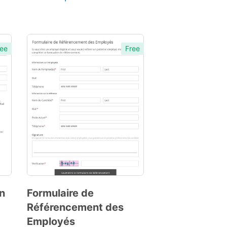
ee
Free
on
Formulaire de
Référencement des
Preview
Employés
Template