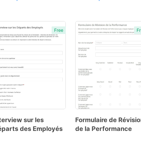
Free
Fr
Preview
Template
terview sur les
Formulaire de Révisi
parts des Employés
de la Performance
Preview
Template