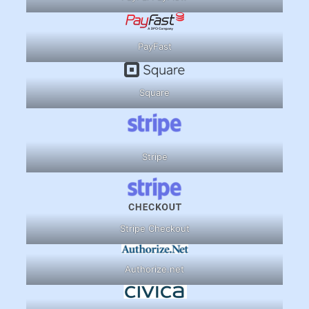
PayFast
Square
Stripe
Stripe Checkout
Authorize.net