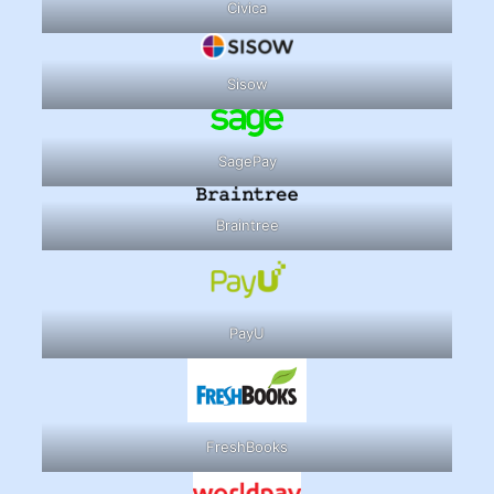
Civica
Sisow
SagePay
Braintree
PayU
FreshBooks