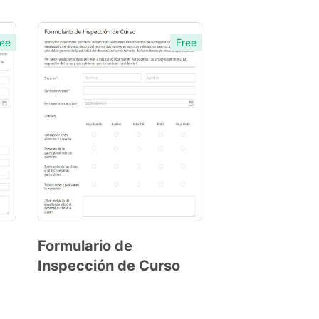
ee
Free
Formulario de
Inspección de Curso
Preview
Template