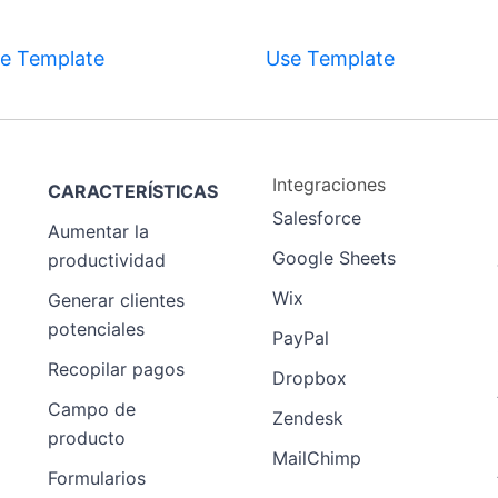
e Template
Use Template
Preview
Integraciones
CARACTERÍSTICAS
Template
Salesforce
Aumentar la
Google Sheets
productividad
Wix
Generar clientes
potenciales
PayPal
Recopilar pagos
Preview
Dropbox
Template
Campo de
Zendesk
producto
MailChimp
Formularios