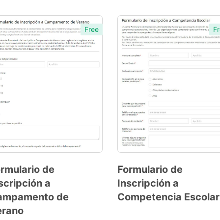
Template
Free
Fr
rmulario de
Formulario de
scripción a
Inscripción a
Preview
Preview
ampamento de
Competencia Escolar
Template
Template
erano