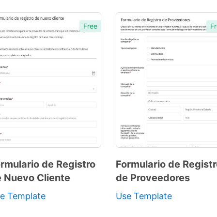
Free
Fr
rmulario de Registro
Formulario de Regist
 Nuevo Cliente
de Proveedores
Preview
Template
e Template
Use Template
Preview