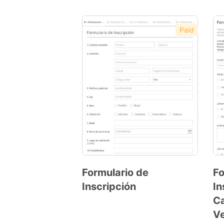
Paid
Formulario de
Fo
Inscripción
In
Preview
C
Template
V