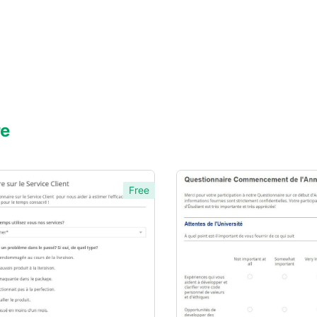
re
Free