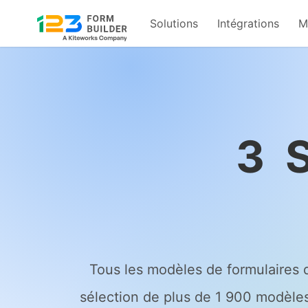
Solutions
Intégrations
M
Skip
to
content
3
S
Tous les modèles de formulaires 
sélection de plus de 1 900 modèles