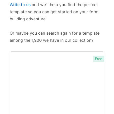
Realimentación
9
Write to us
and we’ll help you find the perfect
template so you can get started on your form
Queja
1
building adventure!
Examen
4
Or maybe you can search again for a template
Evaluación
10
among the 1,900 we have in our collection?
Investigación
2
Encuestas
27
Free
Empleo
18
Contacto
3
Consentimiento
1
Aplicaciones
2
Cita
2