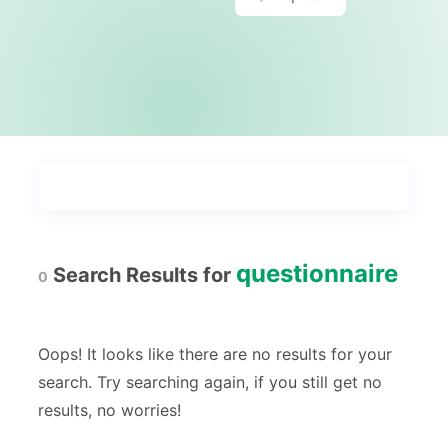
Vistazo por tipo
Vistazo por industria
Más Populares
2
questionnaire
Search Results for
0
Pagos
1
Solicitud
22
Oops! It looks like there are no results for your
Reserva
3
search. Try searching again, if you still get no
results, no worries!
Registro
13