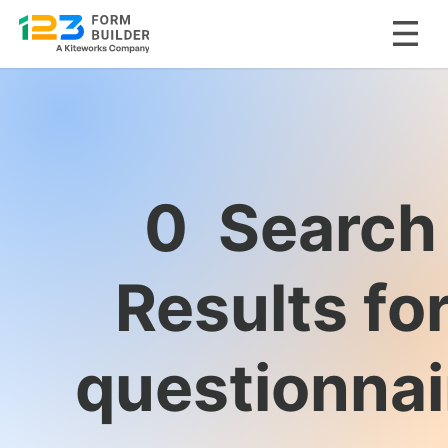
Skip
to
content
0
Search
Results fo
questionnai