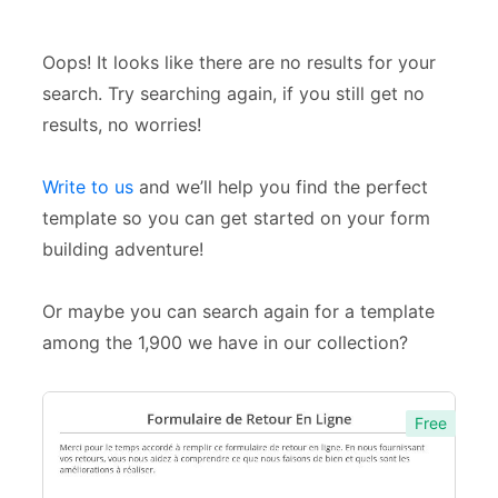
Événements
5
Application
7
Oops! It looks like there are no results for your
search. Try searching again, if you still get no
Consentement
1
results, no worries!
Contact
1
Write to us
and we’ll help you find the perfect
Demande
12
template so you can get started on your form
Demande d'information
5
building adventure!
Emploi
19
Or maybe you can search again for a template
Enregistrement
10
among the 1,900 we have in our collection?
Évaluation
17
Free
Feedback
7
Plainte
1